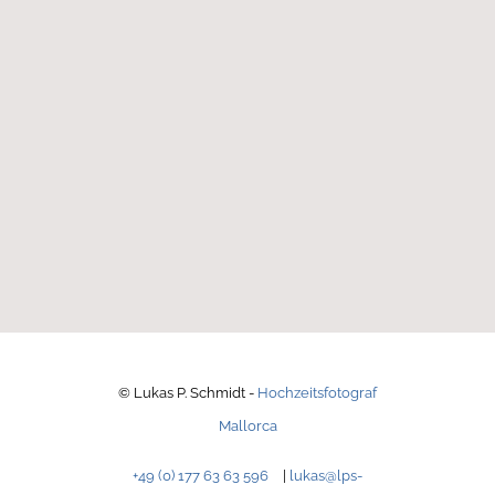
© Lukas P. Schmidt -
Hochzeitsfotograf
Mallorca
+49 (0) 177 63 63 596
|
lukas@lps-