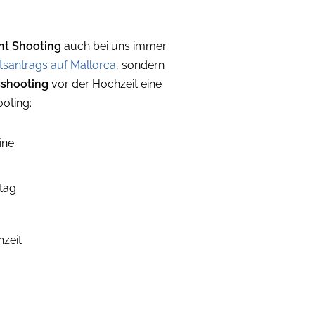
t Shooting
auch bei uns immer
tsantrags auf Mallorca
, sondern
shooting
vor der Hochzeit eine
ooting:
ine
stag
hzeit