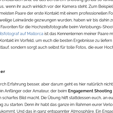
raus, wenn ihr auch wirklich vor der Kamera steht. Zum Beispi
 meisten Paare der erste Kontakt mit einem professionellen Fo
gweilige Leinwände gezwungen wurden, haben wir bis dahin z
n Favoriten für die Hochzeitsfotografie beim Verlobungs-Sho
tsfotograf auf Mallorca
ist das Kennenlernen meiner Paare me
e Kontakt im Vorfeld, um euch die besten Ergebnisse zu liefer
stlauf, sondern sorgt auch selbst für tolle Fotos, die euer Hoc
er
ch Erfahrung besser, aber darum geht es hier natürlich nicht
kein Anfänger oder Amateur, der beim
Engagement Shooting
n scharfes Bild macht. Die Übung hilft stattdessen euch, an
ing zu starten. Denn ihr habt das ganze im Rahmen eurer Ve
 zukommt. Und das in ganz entspannter Atmosphäre. Ein Eng