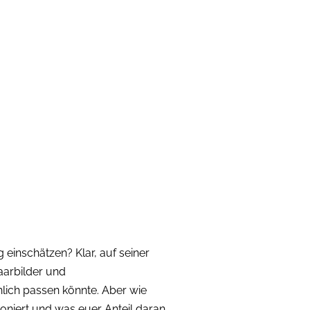
einschätzen? Klar, auf seiner
aarbilder und
lich passen könnte. Aber wie
oniert und was euer Anteil daran